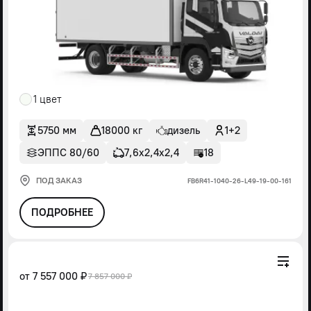
1 цвет
5750 мм
18000 кг
дизель
1+2
ЭППС 80/60
7,6х2,4х2,4
18
ПОД ЗАКАЗ
FВ6R41-1040-26-L49-19-00-161
ПОДРОБНЕЕ
от
7 557 000 ₽
7 857 000 ₽