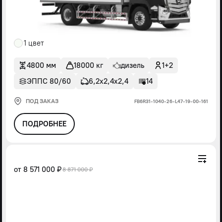
1 цвет
4800 мм
18000 кг
дизель
1+2
ЭППС 80/60
6,2х2,4х2,4
14
ПОД ЗАКАЗ
FВ6R31-1040-26-L47-19-00-161
ПОДРОБНЕЕ
от
8 571 000 ₽
8 871 000 ₽