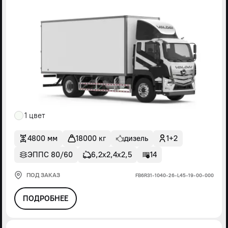
1 цвет
4800 мм
18000 кг
дизель
1+2
ЭППС 80/60
6,2х2,4х2,5
14
ПОД ЗАКАЗ
FВ6R31-1040-26-L45-19-00-000
ПОДРОБНЕЕ