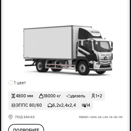
1 цвет
4800 мм
18000 кг
дизель
1+2
ЭППС 80/60
6,2х2,4х2,4
14
ПОД ЗАКАЗ
FВ6R31-1040-26-L45-19-00-161
ПОДРОБНЕЕ