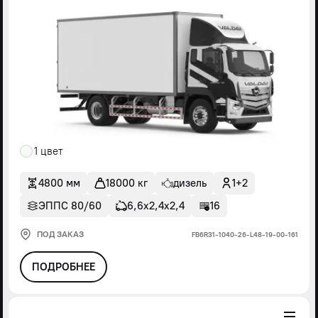
1 цвет
4800 мм
18000 кг
дизель
1+2
ЭППС 80/60
6,6х2,4х2,4
16
ПОД ЗАКАЗ
FВ6R31-1040-26-L48-19-00-161
ПОДРОБНЕЕ