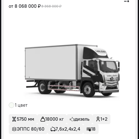
от
8 068 000 ₽
8 368 000 ₽
1 цвет
5750 мм
18000 кг
дизель
1+2
ЭППС 80/60
7,6х2,4х2,4
18