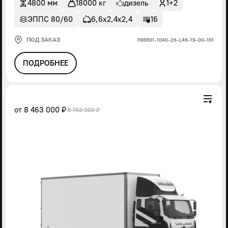
4800 мм
18000 кг
дизель
1+2
ЭППС 80/60
6,6х2,4х2,4
16
ПОД ЗАКАЗ
FВ6R31-1040-26-L46-19-00-161
ПОДРОБНЕЕ
от
8 463 000 ₽
8 763 000 ₽