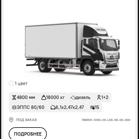
1 цвет
4800 мм
18000 кг
дизель
1+2
ЭППС 80/60
6,1х2,47х2,47
15
ПОД ЗАКАЗ
FВ6R31-1040-26-L39-48-00-000
ПОДРОБНЕЕ