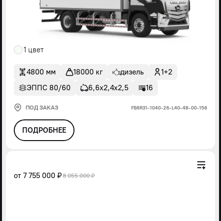
1 цвет
4800 мм
18000 кг
дизель
1+2
ЭППС 80/60
6,6х2,4х2,5
16
ПОД ЗАКАЗ
FВ6R31-1040-26-L40-48-00-158
ПОДРОБНЕЕ
от
7 755 000 ₽
8 055 000 ₽