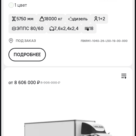
1 цвет
5750 мм
18000 кг
дизель
1+2
ЭППС 80/60
7,6х2,4х2,4
18
ПОД ЗАКАЗ
FВ6R41-1040-26-L50-19-00-000
ПОДРОБНЕЕ
от
8 606 000 ₽
8 906 000 ₽