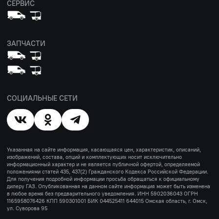
СЕРВИС
ЗАПЧАСТИ
СОЦИАЛЬНЫЕ СЕТИ
Указанная на сайте информация, касающаяся цен, характеристик, описаний,
изображений, состава, опций и комплектующих носит исключительно
информационный характер и не является публичной офертой, определяемой
положениями статей 435, 437(2) Гражданского Кодекса Российской Федерации.
Для получения подробной информации просьба обращаться к официальному
дилеру ГАЗ. Опубликованная на данном сайте информация может быть изменена
в любое время без предварительного уведомления. ИНН 5902036043 ОГРН
1165958076426 КПП 590301001 БИК 044525411 644015 Омская область, г. Омск,
ул. Суворова 95