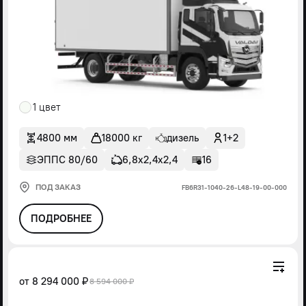
1 цвет
4800 мм
18000 кг
дизель
1+2
ЭППС 80/60
6,8х2,4х2,4
16
ПОД ЗАКАЗ
FВ6R31-1040-26-L48-19-00-000
ПОДРОБНЕЕ
от
8 294 000 ₽
8 594 000 ₽