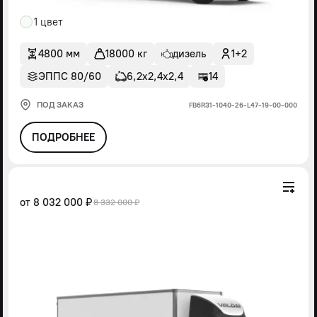
1 цвет
4800 мм
18000 кг
дизель
1+2
ЭППС 80/60
6,2х2,4х2,4
14
ПОД ЗАКАЗ
FВ6R31-1040-26-L47-19-00-000
ПОДРОБНЕЕ
от
8 032 000 ₽
8 332 000 ₽