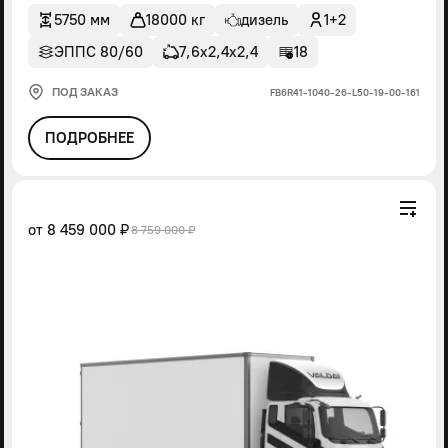
5750 мм
18000 кг
дизель
1+2
ЭППС 80/60
7,6х2,4х2,4
18
ПОД ЗАКАЗ
FВ6R41-1040-26-L50-19-00-161
ПОДРОБНЕЕ
от
8 459 000 ₽
8 759 000 ₽