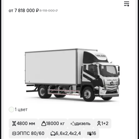
от
7 818 000 ₽
8 118 000 ₽
1 цвет
4800 мм
18000 кг
дизель
1+2
ЭППС 80/60
6,6х2,4х2,4
16